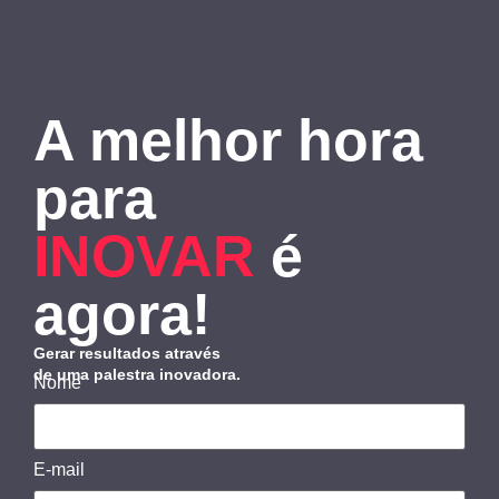
A melhor hora
para
INOVAR
é
agora!
Gerar resultados através
de uma palestra inovadora.
Nome
E-mail