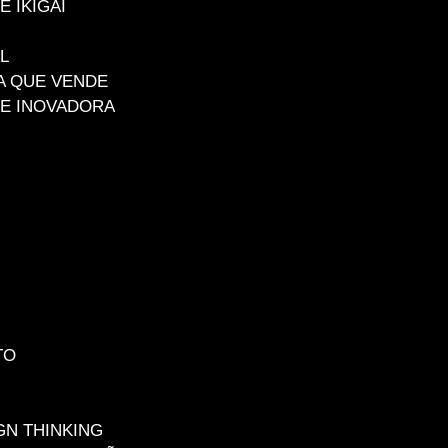
E IKIGAI
L
A QUE VENDE
DE INOVADORA
TO
N THINKING