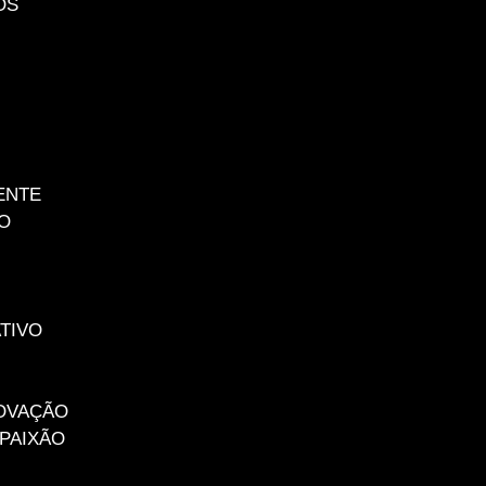
OS
ENTE
O
TIVO
S
NOVAÇÃO
 PAIXÃO