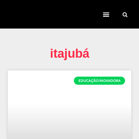
TEMAS QUENTES
SUPER CONTEÚDOS
FERRAMENTAS GRATUITAS
itajubá
EDUCAÇÃO INOVADORA