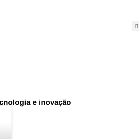
SOBRE
PALESTRAS
TEMAS QUENTES
SUPER CONTEÚDOS
FERRAMENTAS GRATUITAS
CONTEÚDOS
CONTATO
cnologia e inovação