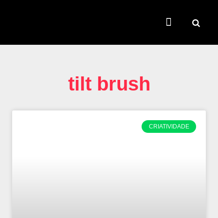
TEMAS QUENTES
SUPER CONTEÚDOS
FERRAMENTAS GRATUITAS
tilt brush
CRIATIVIDADE