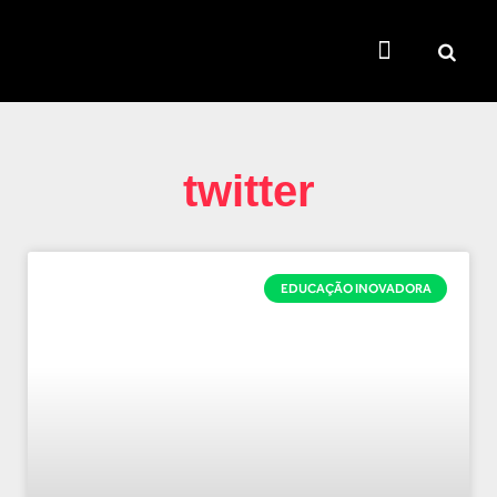
TEMAS QUENTES
SUPER CONTEÚDOS
FERRAMENTAS GRATUITAS
twitter
EDUCAÇÃO INOVADORA