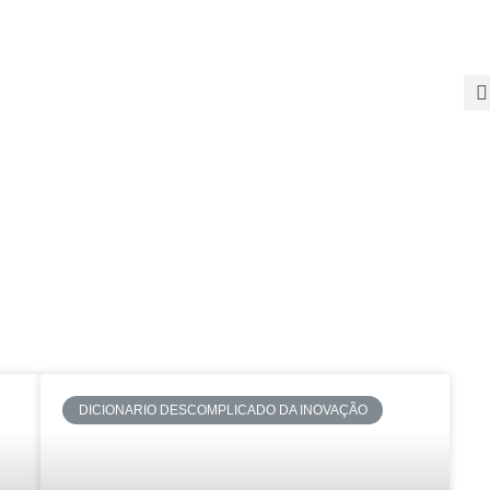
SOBRE
PALESTRAS
TEMAS QUENTES
SUPER CONTEÚDOS
FERRAMENTAS GRATUITAS
CONTEÚDOS
CONTATO
DICIONARIO DESCOMPLICADO DA INOVAÇÃO