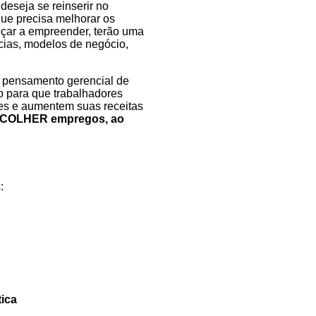
deseja se reinserir no
ue precisa melhorar os
çar a empreender, terão uma
ias, modelos de negócio,
 o pensamento gerencial de
o para que trabalhadores
es e aumentem suas receitas
SCOLHER empregos, ao
:
tica