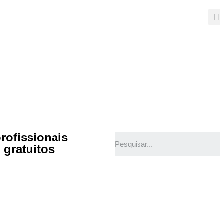
SOBRE
PALESTRAS
TEMAS QUENTES
SUPER CONTEÚDOS
FERRAMENTAS GRATUITAS
CONTEÚDOS
CONTATO
rofissionais
 gratuitos