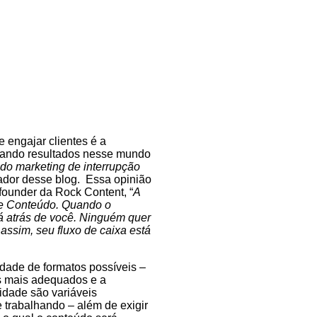
e engajar clientes é a
tando resultados nesse mundo
do marketing de interrupção
iador desse blog. Essa opinião
-founder da
Rock Content
, “
A
de Conteúdo. Quando o
rá atrás de você. Ninguém quer
 assim, seu fluxo de caixa está
edade de formatos possíveis –
is mais adequados e a
idade são variáveis
trabalhando – além de exigir