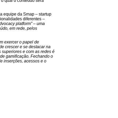
 o qual o conteúdo será
 a equipe da Smap – startup
ionalidades diferentes –
dvocacy platform
” –
uma
eúdo, em rede, pelos
 exercer o papel de
de crescer e se destacar na
s superiores e com as redes é
 de
gamificação
. Fechando o
de inserções, acessos e o