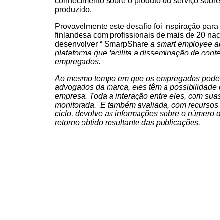
conhecimento sobre o produto ou serviço sobre
produzido.
Provavelmente este desafio foi inspiração para
finlandesa com profissionais de mais de 20 nac
desenvolver “ SmarpShare
a smart employee a
plataforma que facilita a disseminação de cont
empregados.
Ao mesmo tempo em que os empregados podem
advogados da marca, eles têm a possibilidade 
empresa. Toda a interação entre eles, com sua
monitorada. E também avaliada, com recursos
ciclo, devolve as informações sobre o número 
retorno obtido resultante das publicações.