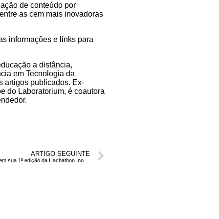
nação de conteúdo por
entre as cem mais inovadoras
s informações e links para
 educação a distância,
ncia em Tecnologia da
s artigos publicados. Ex-
e do Laboratorium, é coautora
endedor.
ARTIGO SEGUINTE
Amazonas tem sua 1ª edição da Hachathon Inovatec