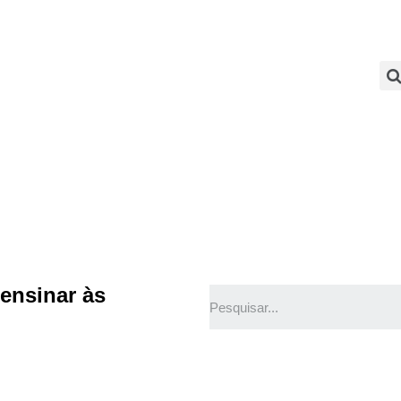
SOBRE
PALESTRAS
TEMAS QUENTES
SUPER CONTEÚDOS
FERRAMENTAS GRATUITAS
CONTEÚDOS
CONTATO
 ensinar às