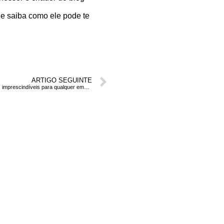
 e saiba como ele pode te
ARTIGO SEGUINTE
Cinco ações imprescindíveis para qualquer empresa ou profissional na Internet