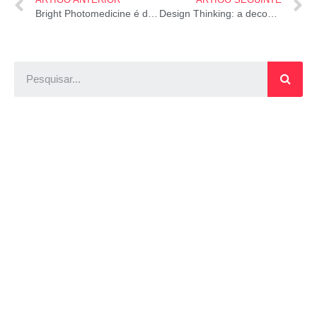
Bright Photomedicine é destaque na 12ª edição do Startup Farm
Design Thinking: a decodificação do pensar do designer