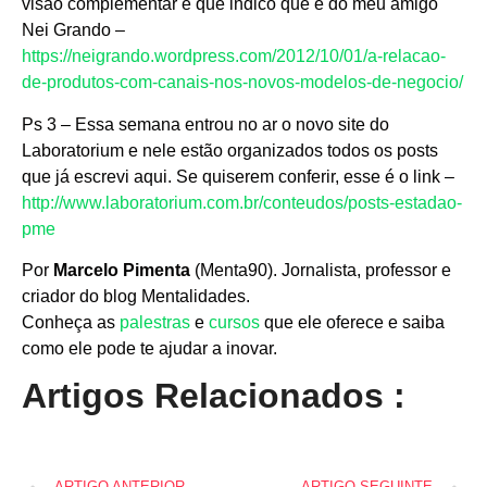
visão complementar e que indico que é do meu amigo
Nei Grando –
https://neigrando.wordpress.com/2012/10/01/a-relacao-
de-produtos-com-canais-nos-novos-modelos-de-negocio/
Ps 3 – Essa semana entrou no ar o novo site do
Laboratorium e nele estão organizados todos os posts
que já escrevi aqui. Se quiserem conferir, esse é o link –
http://www.laboratorium.com.br/conteudos/posts-estadao-
pme
Por
Marcelo Pimenta
(Menta90). Jornalista, professor e
criador do blog Mentalidades.
Conheça as
palestras
e
cursos
que ele oferece e saiba
como ele pode te ajudar a inovar.
Artigos Relacionados :
ARTIGO ANTERIOR
ARTIGO SEGUINTE