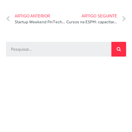
ARTIGO ANTERIOR
ARTIGO SEGUINTE
Startup Weekend FinTech 2016 será na BM&F Bovespa
Cursos na ESPM: capacitar-se para ver oportunidades na crise