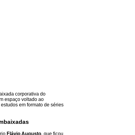
aixada corporativa do
um espaço voltado ao
 estudos em formato de séries
Embaixadas
rio
Flávio Augusto
, que ficou