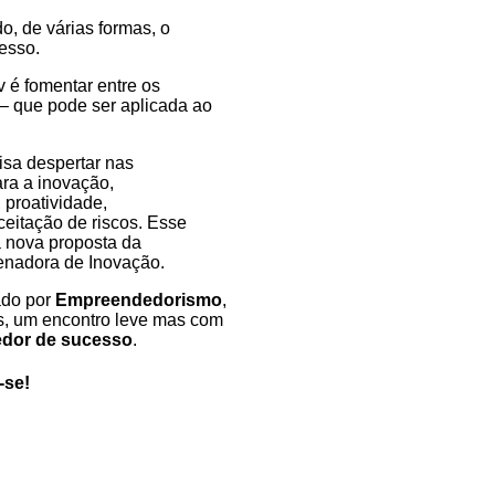
, de várias formas, o
esso.
 é fo
menta
r entre os
– que pode ser aplicada ao
sa despertar nas
ara a inovação,
 proatividade,
eitação de riscos. Esse
a nova proposta da
denadora de Inovação.
ado por
Empreendedorismo
,
, um encontro leve mas com
dor de sucesso
.
-se!