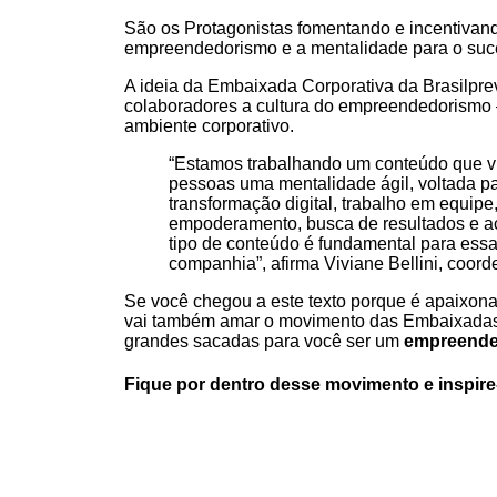
São os
Protagonistas
fomentando e incentivando
empreendedorismo e a mentalidade para o suc
A ideia da Embaixada Corporativa da Brasilprev
colaboradores a cultura do empreendedorismo 
ambiente corporativo.
“Estamos trabalhando um conteúdo que vi
pessoas uma
menta
lidade ágil, voltada p
transformação digital, trabalho em equipe,
empoderamento, busca de resultados e ac
tipo de conteúdo é funda
menta
l para ess
companhia”, afirma Viviane Bellini, coor
Se você chegou a este texto porque é apaixon
vai também amar o movimento das Embaixadas
grandes sacadas para você ser um
empreende
Fique por dentro desse movimento e inspire