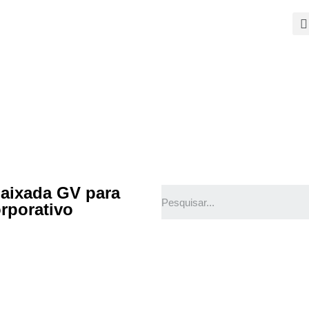
SOBRE
PALESTRAS
TEMAS QUENTES
SUPER CONTEÚDOS
FERRAMENTAS GRATUITAS
CONTEÚDOS
CONTATO
baixada GV para
rporativo