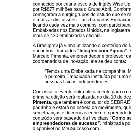
conhecido por criar a escola de Inglês
Wise Up
por R$877 milhões para o
Grupo Abril
. Conform
começaram a surgir grupos de estudo que se re
e realizar discussões – as chamadas Embaixad
ficando cada vez mais comuns, com participante
Embaixadas nos Estados Unidos, na Inglaterra e
mais de 420 embaixadas oficiais.
A Brasilprev já vinha utilizando o conteúdo d
encontros chamados
“Insights com Pipoca”
.
Marcelo Pimenta
, empreendedor e professor da
coordenadora de Inovação, ele se deu conta:
“Temos uma Embaixada na companhia! Ma
a primeira Embaixada instituída por uma
pessoas físicas independentes.”
Com isso, o evento entra oficialmente para o c
primeira edição será realizada no dia 10 de d
Pimenta
, que também é consultor do SEBRAE 
padrinho e estará na estreia do movimento, que 
semelhanças e diferenças entre o empreendedo
conteúdo será baseado na live class
“Como se
empreendedores de sucesso”
, ministrada po
disponível no MeuSucesso.com.