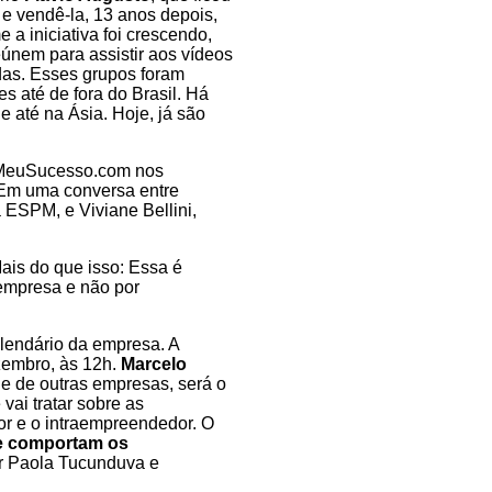
e vendê-la, 13 anos depois,
e a iniciativa foi crescendo,
únem para assistir aos vídeos
as. Esses grupos foram
s até de fora do Brasil. Há
 até na Ásia. Hoje, já são
o MeuSucesso.com nos
 Em uma conversa entre
 ESPM, e Viviane Bellini,
is do que isso: Essa é
 empresa e não por
alendário da empresa. A
ezembro, às 12h.
Marcelo
e de outras empresas, será o
vai tratar sobre as
r e o intraempreendedor. O
 comportam os
r
Paola Tucunduva
e