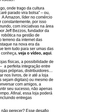
igo, onde trago da cultura
caré parado vira bolsa” – ou,
. A Amazon, líder no comércio
r constantemente, por isso
undo, com iniciativas na área
or Jeff Bezzos, fundador da
 robótica na gestão de
terreno da internet das
estaque na nova era da
que tem tudo para ser umas das
o conheça,
veja o vídeo, aqui
.
as físicas, a possibilidade de
 a perfeita integração entre
 lojas próprias, distribuidores…
 nos livros, de ir até a loja
s sejam digitais) ou mesmo de
conversar com amigos, a
antir seu sucesso, não apenas
mpo. Afinal, essa loja poderá
incluindo entregas
a não perecer? Esse desafio