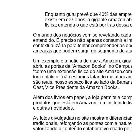
Enquanto guru prevê que 40% das empres
existir em dez anos, a gigante Amazon abr
física; entenda o que está por trás dessa 
O mundo dos negócios vem se revelando cada 
entendido. É preciso não apenas consumir a i
contextualizá-la para tentar compreender as op
ameaças que podem surgir no segmento de at
Um exemplo é a notícia de que a Amazon, gigan
abriu as portas da “Amazon Books”, no Campus
“como uma extensão física do site Amazon.com”
tom enfático: “não estamos falando metaforicam
são reais, nosso espaço fica ao lado da Banana
Cast, Vice Presidente da Amazon Books.
Além dos livros em papel, a loja permite a com
produtos que está em Amazon.com incluindo liv
e outras novidades.
As fotos divulgadas no site mostram diferenciais 
tradicionais, reforçando as pontes com a nature
valorizando o conteúdo colaborativo criado pelo