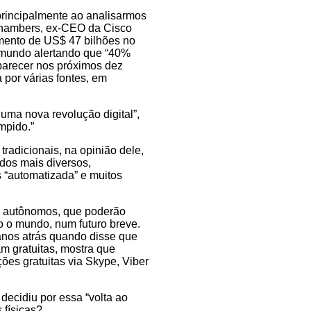
principalmente ao analisarmos
 Chambers, ex-CEO da Cisco
mento de US$ 47 bilhões no
o mundo alertando que “40%
arecer nos próximos dez
 por várias fontes, em
uma nova revolução digital”,
mpido.”
radicionais, na opinião dele,
 dos mais diversos,
s “automatizada” e muitos
s autônomos, que poderão
o o mundo, num futuro breve.
 anos atrás quando disse que
m gratuitas, mostra que
ões gratuitas via Skype, Viber
decidiu por essa “volta ao
 físicas?