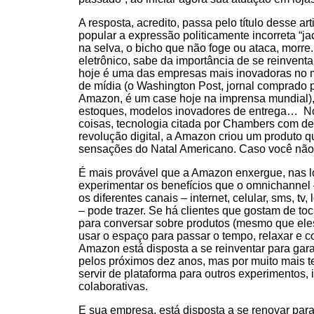
A resposta, acredito, passa pelo título desse art
popular a expressão politicamente incorreta “ja
na selva, o bicho que não foge ou ataca, morre
eletrônico, sabe da importância de se reinventa
hoje é uma das empresas mais inovadoras no m
de mídia (o Washington Post, jornal comprado p
Amazon, é um case hoje na imprensa mundial),
estoques, modelos inovadores de entrega… No 
coisas, tecnologia citada por Chambers com d
revolução digital, a Amazon criou um produto 
sensações do Natal Americano. Caso você nã
É mais provável que a Amazon enxergue, nas loj
experimentar os benefícios que o omnichannel –
os diferentes canais – internet, celular, sms, tv,
– pode trazer. Se há clientes que gostam de tocar
para conversar sobre produtos (mesmo que ele
usar o espaço para passar o tempo, relaxar e 
Amazon está disposta a se reinventar para gar
pelos próximos dez anos, mas por muito mais te
servir de plataforma para outros experimentos, 
colaborativas.
E sua empresa, está disposta a se renovar par