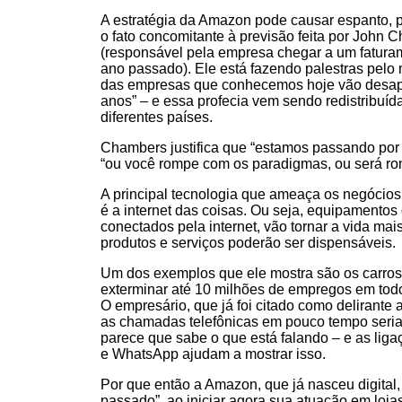
A estratégia da Amazon pode causar espanto, 
o fato concomitante à previsão feita por John
(responsável pela empresa chegar a um fatura
ano passado). Ele está fazendo palestras pel
das empresas que conhecemos hoje vão desap
anos” – e essa profecia vem sendo redistribuída
diferentes países.
Chambers justifica que “estamos passando por 
“ou você rompe com os paradigmas, ou será ro
A principal tecnologia que ameaça os negócios t
é a internet das coisas. Ou seja, equipamentos
conectados pela internet, vão tornar a vida mai
produtos e serviços poderão ser dispensáveis.
Um dos exemplos que ele mostra são os carro
exterminar até 10 milhões de empregos em tod
O empresário, que já foi citado como delirante
as chamadas telefônicas em pouco tempo seria
parece que sabe o que está falando – e as ligaç
e WhatsApp ajudam a mostrar isso.
Por que então a Amazon, que já nasceu digital, 
passado”, ao iniciar agora sua atuação em lojas