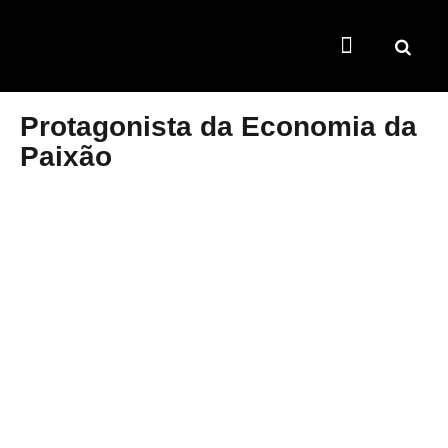
TEMAS QUENTES
SUPER CONTEÚDOS
FERRAMENTAS GRATUITAS
Protagonista da Economia da
Paixão